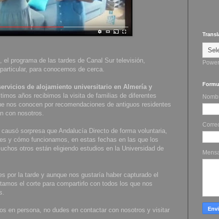
Transl
, el programa de las tardes de Canal Sur televisión,
Power
articular, para conocernos de cerca.
Formul
servicios de alojamiento universitario en Almería y
timos años recibimos la visita de familias de diferentes
Nomb
que nos conocen por recomendaciones de antiguos residentes
an con nosotros.
Corre
causó sorpresa que Andalucía Directo de forma voluntaria,
nes y cómo funcionamos, en estas fechas en las que los
chos otros están eligiendo estudios en la Universidad de
Mens
es por la tarde y aunque nos gustaría haber capturado el
tamos el corte para compartirlo con todos los que nos
s.
s en persona, no dudes en contactar con nosotros y visitar