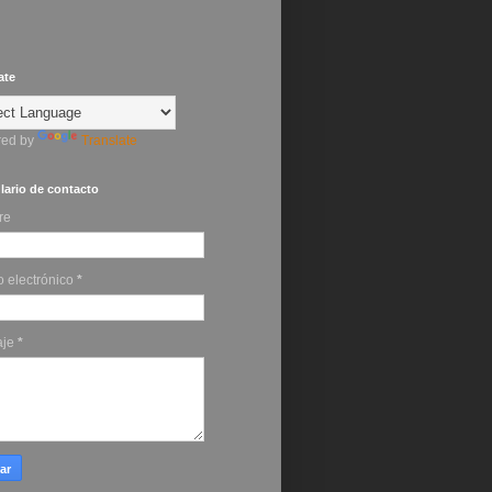
ate
ed by
Translate
ario de contacto
re
o electrónico
*
aje
*