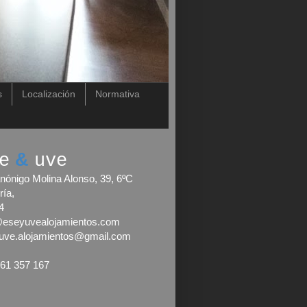
s
Localización
Normativa
&
e
uve
nónigo Molina Alonso, 39, 6ºC
ría,
4
@eseyuvealojamientos.com
uve.alojamientos@gmail.com
661 357 167