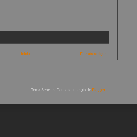
Inicio
Entrada antigua
Tema Sencillo. Con la tecnología de
Blogger
.