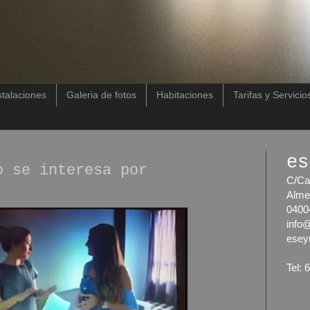
stalaciones
Galeria de fotos
Habitaciones
Tarifas y Servicio
es
o se interesa por
C/Ca
Alme
0400
info
esey
Tel: 