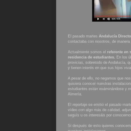
El pasado martes
Andalucía Directo
contactaba con nosotros, de manera p
Actualmente somos el
referente en 
residencia de estudiantes.
En los úl
provicias, sobretodo de Andalucía, 
y tienen interés en que sus hijos viv
A pesar de ello, no negamos que nos 
quisiera conocer nuestras instalacio
estudiantes están exáminándose y mu
Almería.
El reportaje se emitió el pasado mart
vídeo con algo más de calidad, adjun
seguís u os interesáis por conocerno
Si después de esto quieres conocerno
nuestras instalaciones.