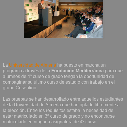
La
Universidad de Almería
ha puesto en marcha un
programa a través de la
Fundación Mediterránea
para que
alumnos de 4º curso de grado tengan la oportunidad de
compaginar su último curso de estudio con trabajo en el
grupo Cosentino.
Las pruebas se han desarrollado entre aquellos estudiantes
de la Universidad de Almería que han optado libremente a
la elección. Entre los requisitos estaba la necesidad de
estar matriculado en 3º curso de grado y no encontrarse
matriculado en ninguna asignatura de 4º curso.